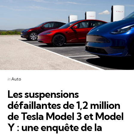
Categories
Posted
in
Auto
in
Les suspensions
défaillantes de 1,2 million
de Tesla Model 3 et Model
Y : une enquête de la