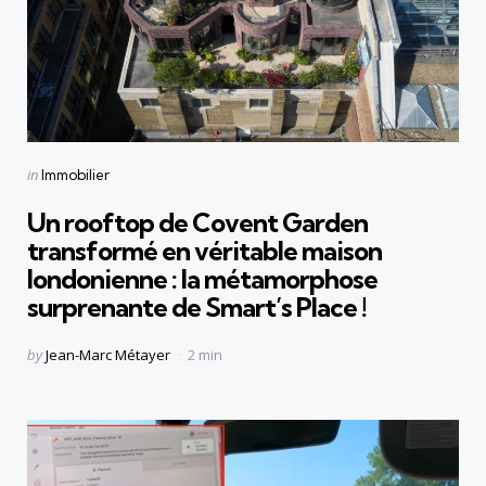
Categories
Posted
in
Immobilier
in
Un rooftop de Covent Garden
transformé en véritable maison
londonienne : la métamorphose
surprenante de Smart’s Place !
Posted
by
Jean-Marc Métayer
2 min
by