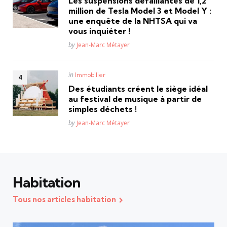
Les suspensions défaillantes de 1,2
million de Tesla Model 3 et Model Y :
une enquête de la NHTSA qui va
vous inquiéter !
Posted
by
Jean-Marc Métayer
Posted
in
Immobilier
in
Des étudiants créent le siège idéal
au festival de musique à partir de
simples déchets !
Posted
by
Jean-Marc Métayer
Habitation
Tous nos articles habitation