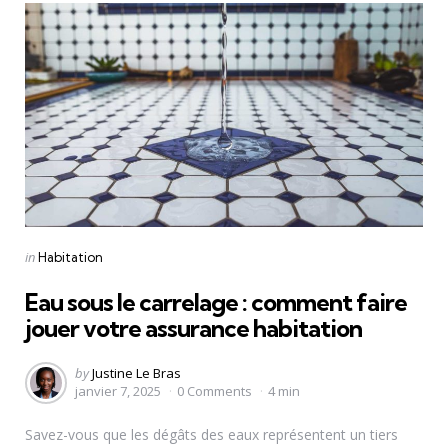
Categories
Posted
in
Habitation
in
Eau sous le carrelage : comment faire
jouer votre assurance habitation
Posted
by
Justine Le Bras
janvier 7, 2025
0
Comments
4 min
by
Savez-vous que les dégâts des eaux représentent un tiers