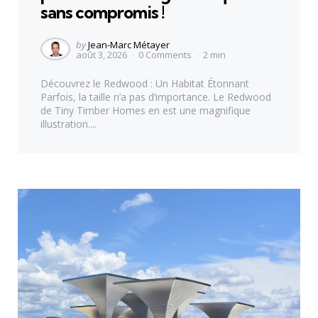
sans compromis !
Posted
by
Jean-Marc Métayer
août 3, 2026
0
Comments
2 min
by
Découvrez le Redwood : Un Habitat Étonnant
Parfois, la taille n’a pas d’importance. Le Redwood
de Tiny Timber Homes en est une magnifique
illustration....