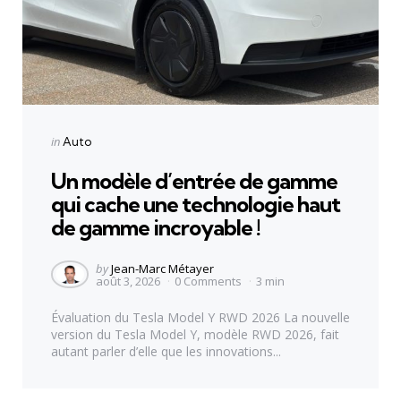
Categories
Posted
in
Auto
in
Un modèle d’entrée de gamme
qui cache une technologie haut
de gamme incroyable !
Posted
by
Jean-Marc Métayer
août 3, 2026
0
Comments
3 min
by
Évaluation du Tesla Model Y RWD 2026 La nouvelle
version du Tesla Model Y, modèle RWD 2026, fait
autant parler d’elle que les innovations...