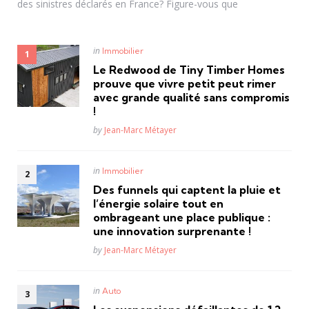
des sinistres déclarés en France? Figure-vous que
Posted
in
Immobilier
in
Le Redwood de Tiny Timber Homes
prouve que vivre petit peut rimer
avec grande qualité sans compromis
!
Posted
by
Jean-Marc Métayer
Posted
in
Immobilier
in
Des funnels qui captent la pluie et
l’énergie solaire tout en
ombrageant une place publique :
une innovation surprenante !
Posted
by
Jean-Marc Métayer
Posted
in
Auto
in