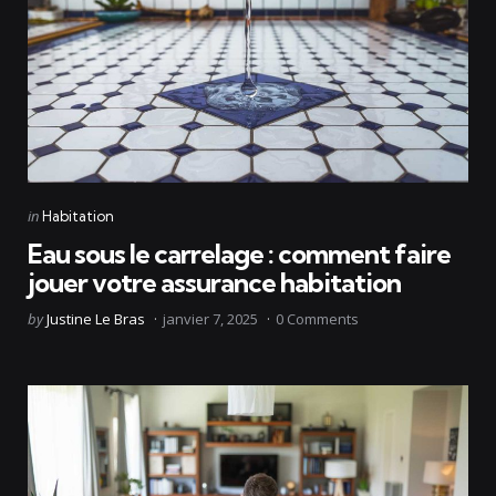
Categories
Posted
in
Habitation
in
Eau sous le carrelage : comment faire
jouer votre assurance habitation
Posted
by
Justine Le Bras
janvier 7, 2025
0
Comments
by