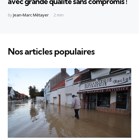
avec grande qualité sans compromis !
Posted
by
Jean-Marc Métayer
2 min
by
Nos articles populaires