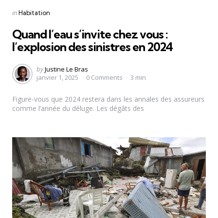
Categories
Posted
in
Habitation
in
Quand l’eau s’invite chez vous :
l’explosion des sinistres en 2024
Posted
by
Justine Le Bras
janvier 1, 2025
0
Comments
3 min
by
Figure-vous que 2024 restera dans les annales des assureurs
comme l’année du déluge. Les dégâts des