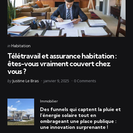
Categories
Posted
in
Habitation
in
Télétravail et assurance habitation :
êtes-vous vraiment couvert chez
vous ?
Posted
by
Justine Le Bras
janvier 9, 2025
0
Comments
by
Immobilier
Des funnels qui captent la pluie et
l’énergie solaire tout en
ombrageant une place publique :
une innovation surprenante !