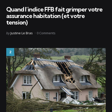
Quand l’indice FFB fait grimper votre
assurance habitation (et votre
tension)
Posted
by
Justine Le Bras
0
Comments
by
2