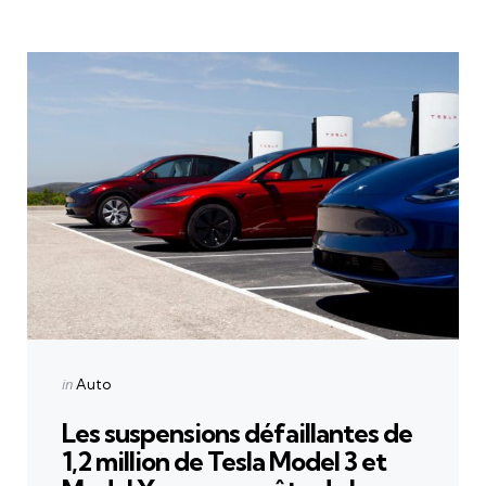
Categories
Posted
in
Auto
in
Les suspensions défaillantes de
1,2 million de Tesla Model 3 et