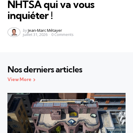
NHTSA qui va vous
inquiéter !
Posted
by
Jean-Marc Métayer
juillet 31, 2026
0
Comments
by
Nos derniers articles
View More