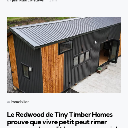
by
Jean-Marc Métayer
3 min
by
Categories
Posted
in
Immobilier
in
Le Redwood de Tiny Timber Homes
prouve que vivre petit peut rimer