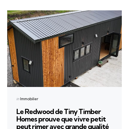
Categories
Posted
in
Immobilier
in
Le Redwood de Tiny Timber
Homes prouve que vivre petit
peut rimer avec grande qualité