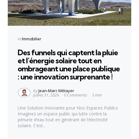
Categories
Posted
in
Immobilier
in
Des funnels qui captent la pluie
et l’énergie solaire tout en
ombrageant une place publique
: une innovation surprenante !
Posted
by
Jean-Marc Métayer
juillet 31, 2026
0
Comments
3 min
by
Une Solution Innovante pour Nos Espaces Publics
Imaginez un espace public qui lutte contre la
pénurie d’eau tout en générant de l’électricité
solaire. C’est...