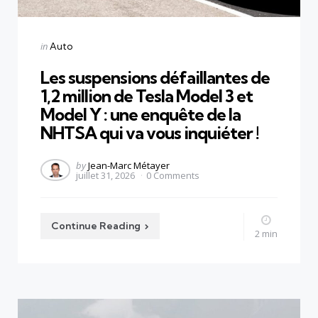
Categories
Posted
in
Auto
in
Les suspensions défaillantes de
1,2 million de Tesla Model 3 et
Model Y : une enquête de la
NHTSA qui va vous inquiéter !
Posted
by
Jean-Marc Métayer
juillet 31, 2026
0
Comments
by
Continue Reading
2 min