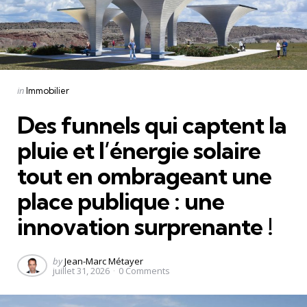
Categories
Posted
in
Immobilier
in
Des funnels qui captent la
pluie et l’énergie solaire
tout en ombrageant une
place publique : une
innovation surprenante !
Posted
by
Jean-Marc Métayer
juillet 31, 2026
0
Comments
by