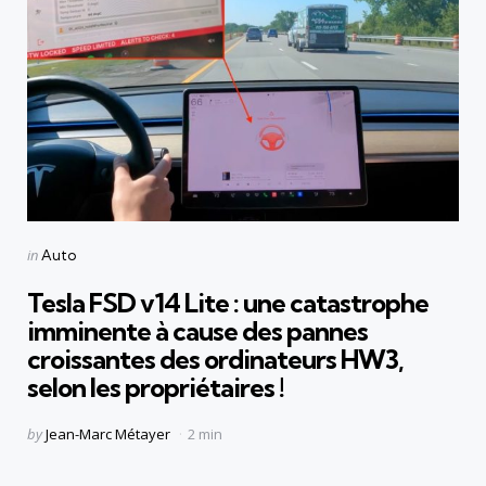
Categories
Posted
in
Auto
in
Tesla FSD v14 Lite : une catastrophe
imminente à cause des pannes
croissantes des ordinateurs HW3,
selon les propriétaires !
Posted
by
Jean-Marc Métayer
2 min
by