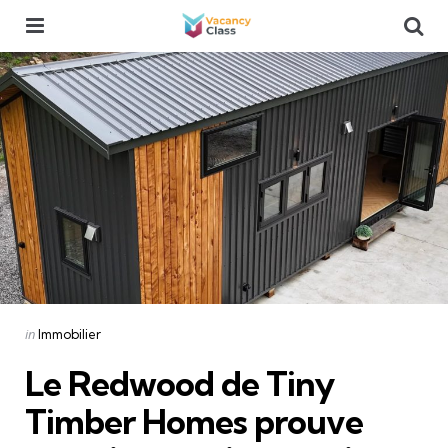
Menu
Se
Categories
Posted
in
Immobilier
in
Le Redwood de Tiny
Timber Homes prouve