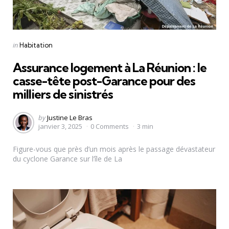
Categories
Posted
in
Habitation
in
Assurance logement à La Réunion : le
casse-tête post-Garance pour des
milliers de sinistrés
Posted
by
Justine Le Bras
janvier 3, 2025
0
Comments
3 min
by
Figure-vous que près d’un mois après le passage dévastateur
du cyclone Garance sur l’île de La