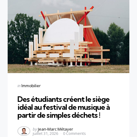
Categories
Posted
in
Immobilier
in
Des étudiants créent le siège
idéal au festival de musique à
partir de simples déchets !
Posted
by
Jean-Marc Métayer
juillet 31, 2026
0
Comments
by