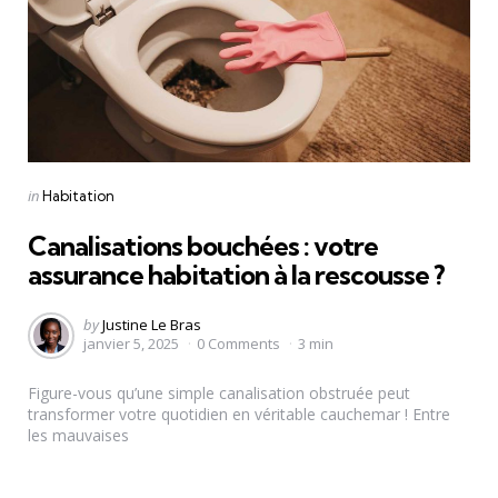
Categories
Posted
in
Habitation
in
Canalisations bouchées : votre
assurance habitation à la rescousse ?
Posted
by
Justine Le Bras
janvier 5, 2025
0
Comments
3 min
by
Figure-vous qu’une simple canalisation obstruée peut
transformer votre quotidien en véritable cauchemar ! Entre
les mauvaises